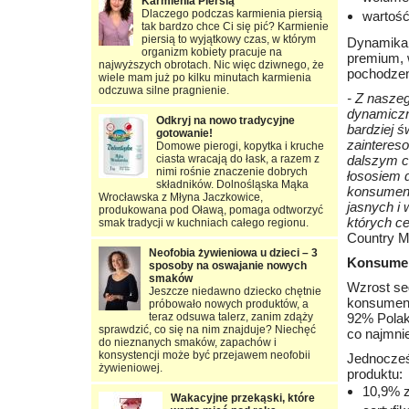
Karmienia Piersią
Dlaczego podczas karmienia piersią
wartość
tak bardzo chce Ci się pić? Karmienie
piersią to wyjątkowy czas, w którym
Dynamika 
organizm kobiety pracuje na
premium, 
najwyższych obrotach. Nic więc dziwnego, że
pochodzen
wiele mam już po kilku minutach karmienia
odczuwa silne pragnienie.
- Z naszeg
dynamiczni
Odkryj na nowo tradycyjne
bardziej 
gotowanie!
zainteres
Domowe pierogi, kopytka i kruche
ciasta wracają do łask, a razem z
dalszym c
nimi rośnie znaczenie dobrych
łososiem 
składników. Dolnośląska Mąka
konsumenc
Wrocławska z Młyna Jaczkowice,
jasnych i 
produkowana pod Oławą, pomaga odtworzyć
których ce
smak tradycji w kuchniach całego regionu.
Country M
Neofobia żywieniowa u dzieci – 3
Konsumen
sposoby na oswajanie nowych
smaków
Wzrost se
Jeszcze niedawno dziecko chętnie
konsument
próbowało nowych produktów, a
teraz odsuwa talerz, zanim zdąży
92% Polak
sprawdzić, co się na nim znajduje? Niechęć
co najmnie
do nieznanych smaków, zapachów i
konsystencji może być przejawem neofobii
Jednocześ
żywieniowej.
produktu:
10,9% 
Wakacyjne przekąski, które