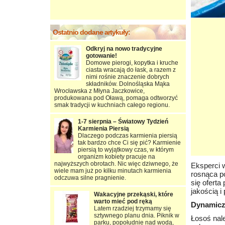
Ostatnio dodane artykuły:
Odkryj na nowo tradycyjne
gotowanie!
Domowe pierogi, kopytka i kruche
ciasta wracają do łask, a razem z
nimi rośnie znaczenie dobrych
składników. Dolnośląska Mąka
Wrocławska z Młyna Jaczkowice,
produkowana pod Oławą, pomaga odtworzyć
smak tradycji w kuchniach całego regionu.
1-7 sierpnia – Światowy Tydzień
Karmienia Piersią
Dlaczego podczas karmienia piersią
tak bardzo chce Ci się pić? Karmienie
piersią to wyjątkowy czas, w którym
organizm kobiety pracuje na
najwyższych obrotach. Nic więc dziwnego, że
Eksperci w
wiele mam już po kilku minutach karmienia
rosnąca p
odczuwa silne pragnienie.
się ofert
jakością i
Wakacyjne przekąski, które
warto mieć pod ręką
Dynamiczn
Latem rzadziej trzymamy się
sztywnego planu dnia. Piknik w
Łosoś nal
parku, popołudnie nad wodą,