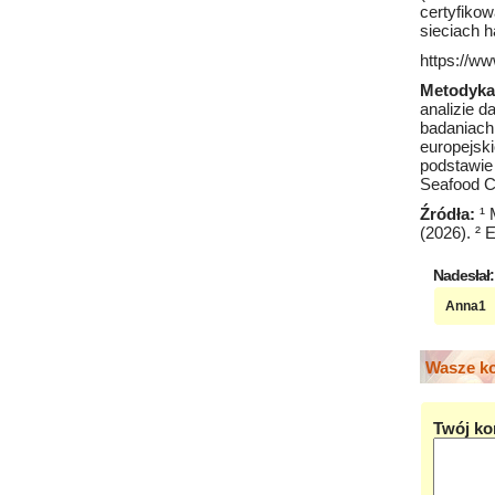
certyfiko
sieciach h
https://ww
Metodyka
analizie 
badaniach
europejsk
podstawie
Seafood C
Źródła:
¹ 
(2026). ²
Nadesłał:
Anna1
Wasze ko
Twój ko