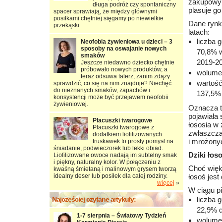
zakupowym
długa podróż czy spontaniczny
plasuje go
spacer sprawiają, że między głównymi
posiłkami chętniej sięgamy po niewielkie
Dane rynk
przekąski.
latach:
liczba 
Neofobia żywieniowa u dzieci – 3
sposoby na oswajanie nowych
70,8% w
smaków
2019-20
Jeszcze niedawno dziecko chętnie
próbowało nowych produktów, a
wolumen
teraz odsuwa talerz, zanim zdąży
wartość
sprawdzić, co się na nim znajduje? Niechęć
do nieznanych smaków, zapachów i
137,5% 
konsystencji może być przejawem neofobii
żywieniowej.
Oznacza t
pojawiała 
Placuszki twarogowe
łososia w
Placuszki twarogowe z
zwłaszcza
dodatkiem liofilizowanych
i mrożony
truskawek to prosty pomysł na
śniadanie, podwieczorek lub lekki obiad.
Dziki ło
Liofilizowane owoce nadają im subtelny smak
i piękny, naturalny kolor. W połączeniu z
Choć więk
kwaśną śmietaną i malinowym grysem tworzą
idealny deser lub posiłek dla całej rodziny.
łosoś jest
więcej
»
W ciągu pi
Najczęściej czytane artykuły:
liczba 
22,9% 
1-7 sierpnia – Światowy Tydzień
wolumen