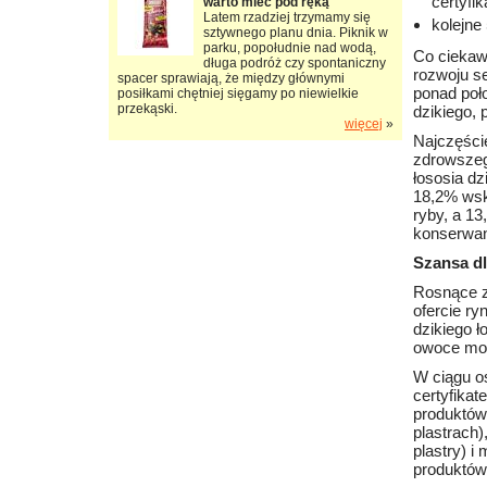
certyfi
warto mieć pod ręką
Latem rzadziej trzymamy się
kolejne
sztywnego planu dnia. Piknik w
parku, popołudnie nad wodą,
Co ciekaw
długa podróż czy spontaniczny
rozwoju s
spacer sprawiają, że między głównymi
ponad poł
posiłkami chętniej sięgamy po niewielkie
przekąski.
dzikiego,
więcej
»
Najczęści
zdrowszeg
łososia dz
18,2% wska
ryby, a 13
konserwan
Szansa dl
Rosnące z
ofercie r
dzikiego ł
owoce mo
W ciągu os
certyfika
produktów
plastrach)
plastry) i
produktów 