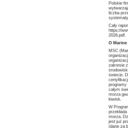
Polskie fi
wytwarzaj
liczba pr
systematy
Cały rapor
https://ww
2026.pdf
.
O Marine
MSC (Mari
organizac
organizac
zakresie 
środowisk
świecie. 
certyfika
programy 
całym świ
morza gwa
łowisk.
W Program
przekłada
morza. Dz
jest już 
(dane za b