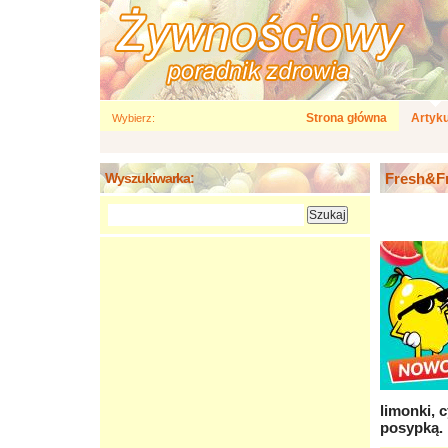
Strona główna
Artyku
Wybierz:
Wyszukiwarka:
Fresh&Fr
limonki, 
posypką.