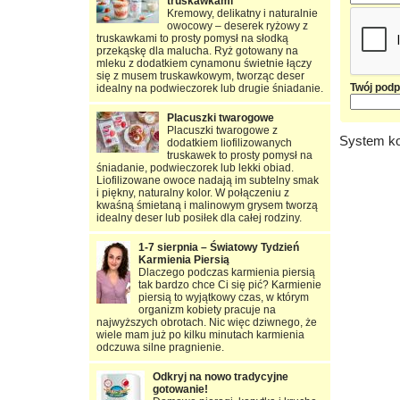
truskawkami
Kremowy, delikatny i naturalnie
owocowy – deserek ryżowy z
truskawkami to prosty pomysł na słodką
przekąskę dla malucha. Ryż gotowany na
mleku z dodatkiem cynamonu świetnie łączy
się z musem truskawkowym, tworząc deser
Twój podp
idealny na podwieczorek lub drugie śniadanie.
Placuszki twarogowe
Placuszki twarogowe z
System ko
dodatkiem liofilizowanych
truskawek to prosty pomysł na
śniadanie, podwieczorek lub lekki obiad.
Liofilizowane owoce nadają im subtelny smak
i piękny, naturalny kolor. W połączeniu z
kwaśną śmietaną i malinowym grysem tworzą
idealny deser lub posiłek dla całej rodziny.
1-7 sierpnia – Światowy Tydzień
Karmienia Piersią
Dlaczego podczas karmienia piersią
tak bardzo chce Ci się pić? Karmienie
piersią to wyjątkowy czas, w którym
organizm kobiety pracuje na
najwyższych obrotach. Nic więc dziwnego, że
wiele mam już po kilku minutach karmienia
odczuwa silne pragnienie.
Odkryj na nowo tradycyjne
gotowanie!