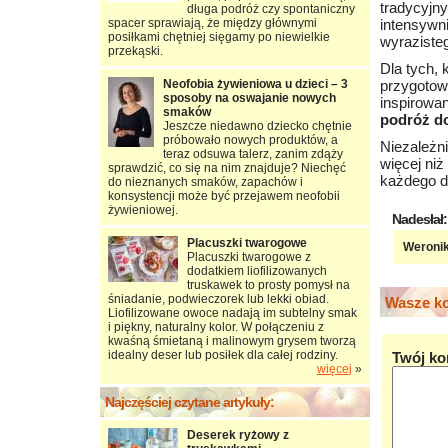
tradycyj
długa podróż czy spontaniczny
spacer sprawiają, że między głównymi
intensywn
posiłkami chętniej sięgamy po niewielkie
wyraziste
przekąski.
Dla tych,
Neofobia żywieniowa u dzieci – 3
przygotow
sposoby na oswajanie nowych
inspirowa
smaków
podróż d
Jeszcze niedawno dziecko chętnie
próbowało nowych produktów, a
Niezależni
teraz odsuwa talerz, zanim zdąży
więcej niż
sprawdzić, co się na nim znajduje? Niechęć
każdego d
do nieznanych smaków, zapachów i
konsystencji może być przejawem neofobii
żywieniowej.
Nadesłał:
Placuszki twarogowe
Weronik
Placuszki twarogowe z
dodatkiem liofilizowanych
truskawek to prosty pomysł na
śniadanie, podwieczorek lub lekki obiad.
Wasze ko
Liofilizowane owoce nadają im subtelny smak
i piękny, naturalny kolor. W połączeniu z
kwaśną śmietaną i malinowym grysem tworzą
idealny deser lub posiłek dla całej rodziny.
Twój ko
więcej
»
Najczęściej czytane artykuły:
Deserek ryżowy z