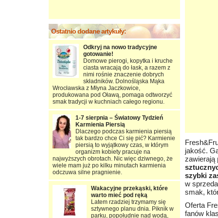
Ostatnio dodane artykuły:
Odkryj na nowo tradycyjne
gotowanie!
Domowe pierogi, kopytka i kruche
ciasta wracają do łask, a razem z
nimi rośnie znaczenie dobrych
składników. Dolnośląska Mąka
Wrocławska z Młyna Jaczkowice,
produkowana pod Oławą, pomaga odtworzyć
smak tradycji w kuchniach całego regionu.
1-7 sierpnia – Światowy Tydzień
Karmienia Piersią
Dlaczego podczas karmienia piersią
tak bardzo chce Ci się pić? Karmienie
Fresh&Frui
piersią to wyjątkowy czas, w którym
jakość. Ga
organizm kobiety pracuje na
zawierają
najwyższych obrotach. Nic więc dziwnego, że
wiele mam już po kilku minutach karmienia
sztuczny
odczuwa silne pragnienie.
szybki za
w sprzeda
Wakacyjne przekąski, które
smak, któ
warto mieć pod ręką
Latem rzadziej trzymamy się
Oferta Fre
sztywnego planu dnia. Piknik w
fanów kla
parku, popołudnie nad wodą,