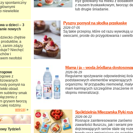
Ryż gotowany na mleku z dodatkiem
czy spontaniczny
z musem truskawkowym, tworząc de
 głównymi
lub drugie śniadanie.
o niewielkie
Pyszny pomysł na słodką przekąskę
wa u dzieci – 3
2026-07-05
anie nowych
Są takie przepisy, które od razu wywołują
owocami, proste do przygotowania i uwiel
dziecko chętnie
produktów, a
z, zanim zdąży
ajduje? Niechęć
achów i
awem neofobii
Mama i ja – woda źródlana dostosowa
arogowe
2026-06-29
Regularne spożywanie odpowiedniej ilośc
rogowe z
podstawowych elementów wspierających 
ilizowanych
organizmu. W przypadku niemowląt, małych
rosty pomysł na
mam karmiących szczególne znaczenie m
lekki obiad.
stopniu mineralizacji.
im subtelny smak
połączeniu z
m grysem tworzą
całej rodziny.
więcej
»
Spółdzielnia Mleczarska Ryki rozw
2026-06-22
y:
Rosnące zainteresowanie zarówno 
zawartości tłuszczu, jak i serami p
dojrzewających serów stale się roz
towy Tydzień