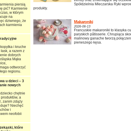
trendy oraz zmieniające się oczek
Spółdzielnia Mleczarska Ryki wprow
rmienia piersią
produkty.
ię pić? Karmienie
 czas, w którym
acuje na
ięc dziwnego, że
Makaroniki
tach karmienia
2026-06-13
Francuskie makaroniki to klasyka c
paryskich pâtisserie. Chrupiąca sko
malinowy ganache tworzą połączeni
tradycyjne
pierwszego kęsa.
kopytka i kruche
 łask, a razem z
zenie dobrych
nośląska Mąka
ice,
maga odtworzyć
łego regionu.
wa u dzieci – 3
anie nowych
dziecko chętnie
produktów, a
z, zanim zdąży
ajduje? Niechęć
achów i
awem neofobii
ekąski, które