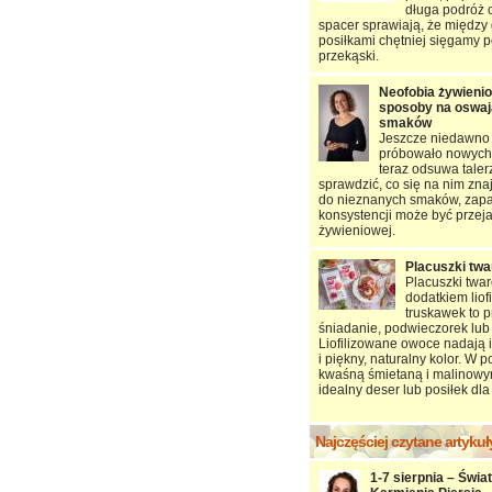
długa podróż 
spacer sprawiają, że między
posiłkami chętniej sięgamy p
przekąski.
Neofobia żywienio
sposoby na oswaj
smaków
Jeszcze niedawno 
próbowało nowych 
teraz odsuwa taler
sprawdzić, co się na nim zn
do nieznanych smaków, zap
konsystencji może być przej
żywieniowej.
Placuszki tw
Placuszki twa
dodatkiem liof
truskawek to p
śniadanie, podwieczorek lub 
Liofilizowane owoce nadają 
i piękny, naturalny kolor. W 
kwaśną śmietaną i malinowy
idealny deser lub posiłek dla 
Najczęściej czytane artykuł
1-7 sierpnia – Świa