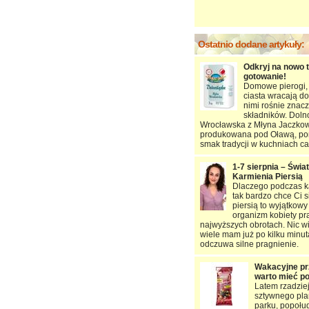
Ostatnio dodane artykuły:
Odkryj na nowo 
gotowanie!
Domowe pierogi, 
ciasta wracają do
nimi rośnie znac
składników. Dol
Wrocławska z Młyna Jaczkow
produkowana pod Oławą, po
smak tradycji w kuchniach ca
1-7 sierpnia – Świa
Karmienia Piersią
Dlaczego podczas ka
tak bardzo chce Ci s
piersią to wyjątkowy
organizm kobiety pr
najwyższych obrotach. Nic w
wiele mam już po kilku minu
odczuwa silne pragnienie.
Wakacyjne prz
warto mieć p
Latem rzadzie
sztywnego pla
parku, popołu