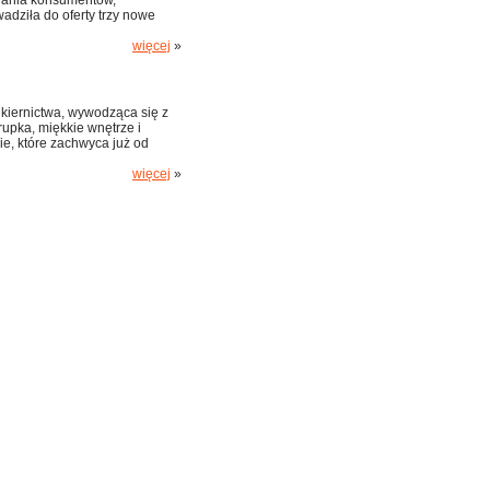
iwania konsumentów,
adziła do oferty trzy nowe
więcej
»
ukiernictwa, wywodząca się z
rupka, miękkie wnętrze i
e, które zachwyca już od
więcej
»