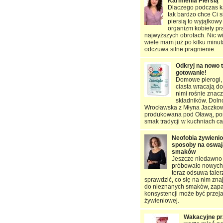
Karmienia Piersią
Dlaczego podczas ka
tak bardzo chce Ci s
piersią to wyjątkowy
organizm kobiety pr
najwyższych obrotach. Nic w
wiele mam już po kilku minu
odczuwa silne pragnienie.
Odkryj na nowo 
gotowanie!
Domowe pierogi, 
ciasta wracają do
nimi rośnie znac
składników. Dol
Wrocławska z Młyna Jaczkow
produkowana pod Oławą, po
smak tradycji w kuchniach ca
Neofobia żywienio
sposoby na oswaj
smaków
Jeszcze niedawno 
próbowało nowych 
teraz odsuwa taler
sprawdzić, co się na nim zn
do nieznanych smaków, zap
konsystencji może być przej
żywieniowej.
Wakacyjne prz