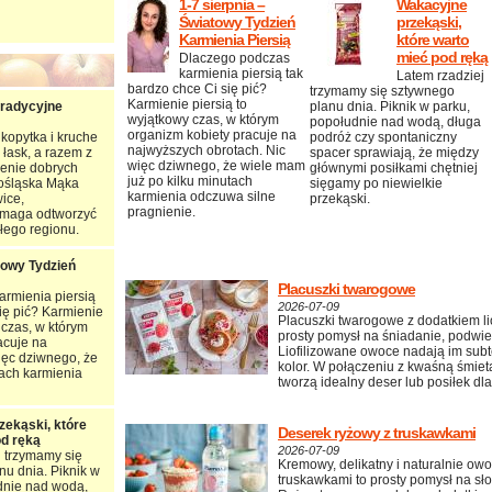
1-7 sierpnia –
Wakacyjne
Światowy Tydzień
przekąski,
Karmienia Piersią
które warto
mieć pod ręką
Dlaczego podczas
karmienia piersią tak
Latem rzadziej
bardzo chce Ci się pić?
trzymamy się sztywnego
Karmienie piersią to
tradycyjne
planu dnia. Piknik w parku,
wyjątkowy czas, w którym
popołudnie nad wodą, długa
organizm kobiety pracuje na
kopytka i kruche
podróż czy spontaniczny
najwyższych obrotach. Nic
 łask, a razem z
spacer sprawiają, że między
więc dziwnego, że wiele mam
zenie dobrych
głównymi posiłkami chętniej
już po kilku minutach
nośląska Mąka
sięgamy po niewielkie
karmienia odczuwa silne
ice,
przekąski.
pragnienie.
maga odtworzyć
łego regionu.
towy Tydzień
Placuszki twarogowe
rmienia piersią
2026-07-09
ię pić? Karmienie
Placuszki twarogowe z dodatkiem li
 czas, w którym
prosty pomysł na śniadanie, podwiec
acuje na
Liofilizowane owoce nadają im subte
ięc dziwnego, że
kolor. W połączeniu z kwaśną śmie
tach karmienia
tworzą idealny deser lub posiłek dla
ekąski, które
Deserek ryżowy z truskawkami
od ręką
2026-07-09
j trzymamy się
Kremowy, delikatny i naturalnie ow
nu dnia. Piknik w
truskawkami to prosty pomysł na sł
dnie nad wodą,