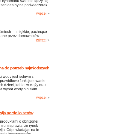
 cynamonu świetnie łączy się
ser idealny na podwieczorek
więcej
»
 uśmiech — miękkie, pachnące
biane przez domowników.
więcej
»
na do potrzeb najmłodszych
i wody jest jednym z
prawidłowe funkcjonowanie
 dzieci, kobiet w ciąży oraz
a wybór wody o niskim
więcej
»
ija portfolio serów
produktami o obniżonej
remium sprawia, że rynek
wija. Odpowiadając na te