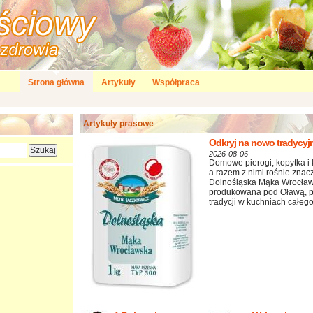
Strona główna
Artykuły
Współpraca
Artykuły prasowe
Odkryj na nowo tradycyj
2026-08-06
Domowe pierogi, kopytka i 
a razem z nimi rośnie znac
Dolnośląska Mąka Wrocław
produkowana pod Oławą, 
tradycji w kuchniach całego