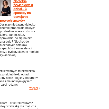
Neofobia
żywieniowa u
dzieci – 3
sposoby na
oswajanie
nowych smaków
Jeszcze niedawno dziecko
chętnie próbowało nowych
produktów, a teraz odsuwa
talerz, zanim zdąży
sprawdzić, co się na nim
znajduje? Niechęć do
nieznanych smaków,
zapachów i konsystencji
może być przejawem neofobii
żywieniowej.
ofilizowanych truskawek to
zorek lub lekki obiad.
lny smak i piękny, naturalny
taną i malinowym grysem
 całej rodziny.
więcej
»
ocowy – deserek ryżowy z
odką przekąskę dla malucha.